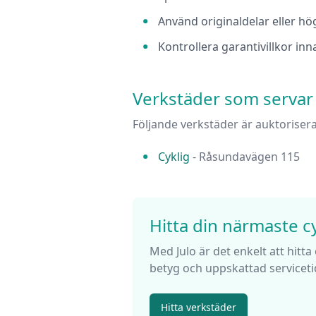
Använd originaldelar eller hög
Kontrollera garantivillkor in
Verkstäder som serva
Följande verkstäder är auktoriser
Cyklig
-
Råsundavägen 115
Hitta din närmaste c
Med Julo är det enkelt att hitta
betyg och uppskattad servicetid
Hitta verkstäder