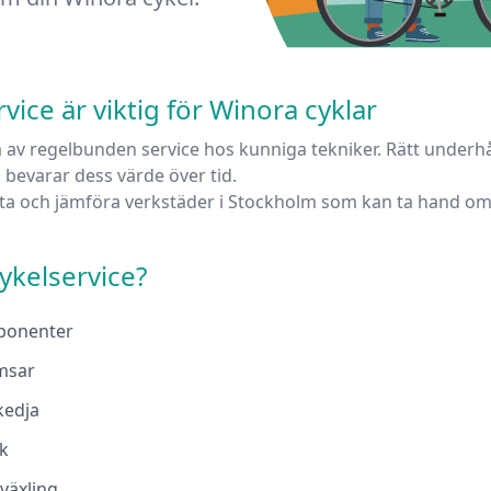
ice är viktig för
Winora
cyklar
 av regelbunden service hos kunniga tekniker. Rätt underhål
 bevarar dess värde över tid.
tta och jämföra verkstäder i
Stockholm
som kan ta hand om
ykelservice?
mponenter
omsar
kedja
ck
 växling