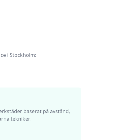
ce i
Stockholm
:
verkstäder baserat på avstånd,
arna tekniker.