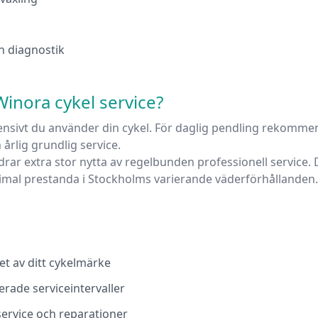
h diagnostik
Winora
cykel service?
tensivt du använder din cykel. För daglig pendling rekomme
n årlig grundlig service.
drar extra stor nytta av regelbunden professionell service. 
timal prestanda i
Stockholms
varierande väderförhållanden.
t av ditt cykelmärke
rade serviceintervaller
service och reparationer