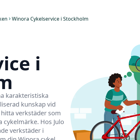
ken
Winora Cykelservice i Stockholm
ice i
lm
a karakteristiska
liserad kunskap vid
g hitta verkstäder som
ka cykelmärke.
Hos Julo
rade verkstäder i
om din
Winora
cykel.