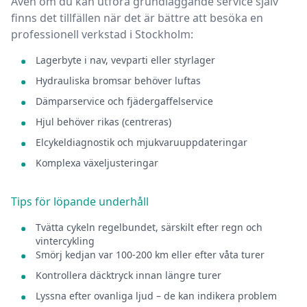
Även om du kan utföra grundläggande service själv
finns det tillfällen när det är bättre att besöka en
professionell verkstad
i
Stockholm
:
Lagerbyte i nav, vevparti eller styrlager
Hydrauliska bromsar behöver luftas
Dämparservice och fjädergaffelservice
Hjul behöver rikas (centreras)
Elcykeldiagnostik och mjukvaruuppdateringar
Komplexa växeljusteringar
Tips för löpande underhåll
Tvätta cykeln regelbundet, särskilt efter regn och
vintercykling
Smörj kedjan var 100-200 km eller efter våta turer
Kontrollera däcktryck innan längre turer
Lyssna efter ovanliga ljud – de kan indikera problem