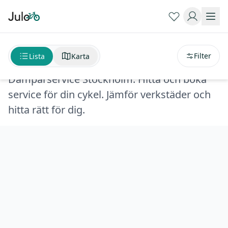
Sortera på
avstånd
Dämparservice Stockholm
Filter
Lista
Karta
Dämparservice Stockholm. Hitta och boka
service för din cykel. Jämför verkstäder och
hitta rätt för dig.