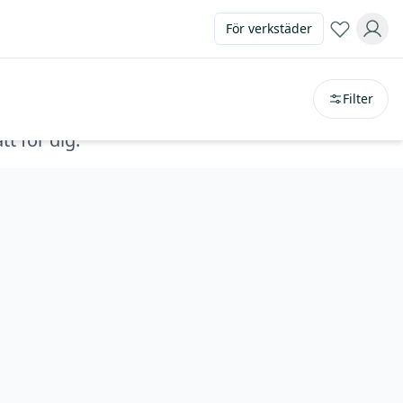
För verkstäder
Sortera på
avstånd
Filter
tt för dig.