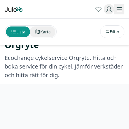
Sortera på
avstånd
Ecochange cykelservice
Filter
Lista
Karta
Örgryte
Ecochange cykelservice Örgryte. Hitta och
boka service för din cykel. Jämför verkstäder
och hitta rätt för dig.