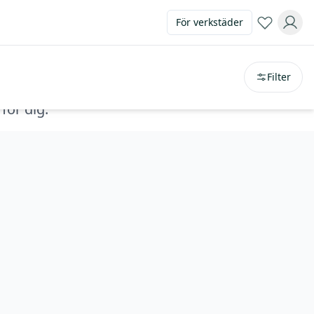
För verkstäder
Sortera på
avstånd
Filter
för dig.