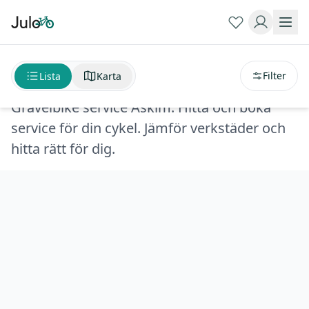
Sortera på
avstånd
Gravelbike service Askim
Filter
Lista
Karta
Gravelbike service Askim. Hitta och boka
service för din cykel. Jämför verkstäder och
hitta rätt för dig.