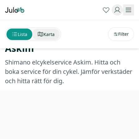
Sortera på
avstånd
Shimano elcykelservice
Filter
Lista
Karta
Askim
Shimano elcykelservice Askim. Hitta och
boka service för din cykel. Jämför verkstäder
och hitta rätt för dig.