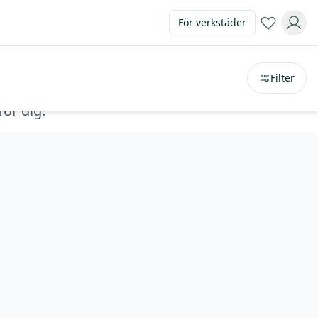
För verkstäder
Sortera på
avstånd
Filter
för dig.