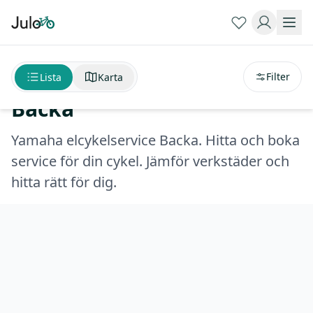
Sortera på
avstånd
Yamaha elcykelservice
Filter
Lista
Karta
Backa
Yamaha elcykelservice Backa. Hitta och boka
service för din cykel. Jämför verkstäder och
hitta rätt för dig.