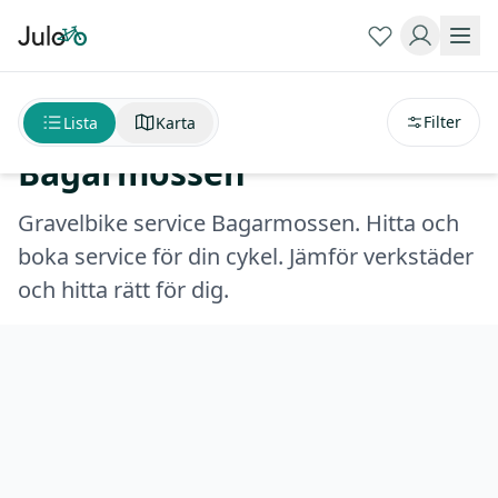
Sortera på
avstånd
Gravelbike service
Filter
Lista
Karta
Bagarmossen
Gravelbike service Bagarmossen. Hitta och
boka service för din cykel. Jämför verkstäder
och hitta rätt för dig.