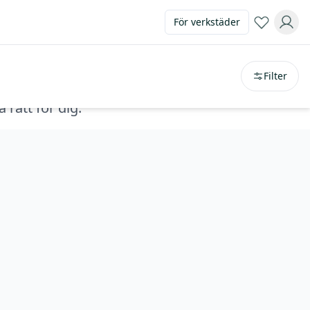
För verkstäder
Sortera på
avstånd
Filter
 rätt för dig.