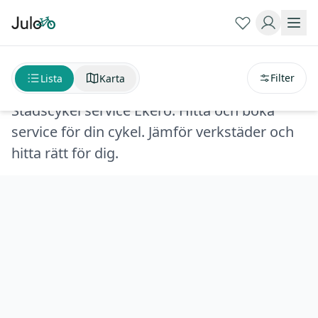
Sortera på
avstånd
Stadscykel service Ekerö
Filter
Lista
Karta
Stadscykel service Ekerö. Hitta och boka
service för din cykel. Jämför verkstäder och
hitta rätt för dig.