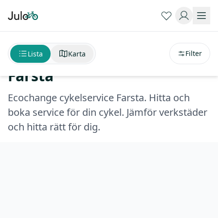
Sortera på
avstånd
Ecochange cykelservice
Filter
Lista
Karta
Farsta
Ecochange cykelservice Farsta. Hitta och
boka service för din cykel. Jämför verkstäder
och hitta rätt för dig.