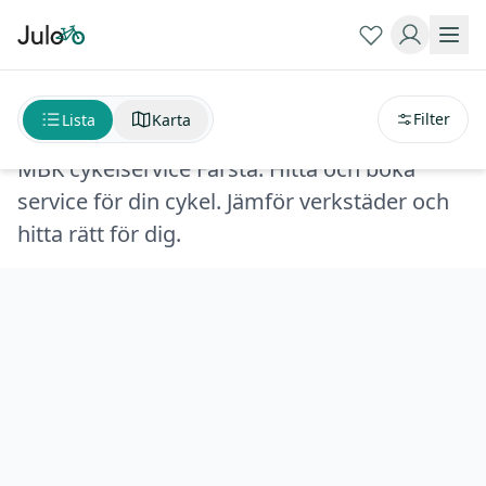
Sortera på
avstånd
MBK cykelservice Farsta
Filter
Lista
Karta
MBK cykelservice Farsta. Hitta och boka
service för din cykel. Jämför verkstäder och
hitta rätt för dig.