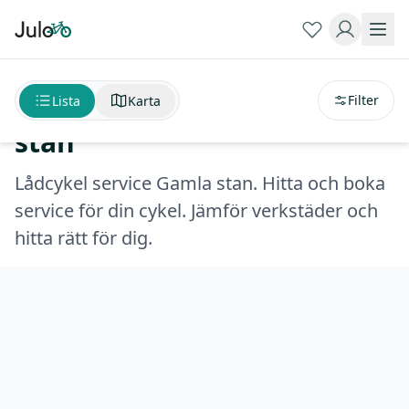
Sortera på
avstånd
Lådcykel service Gamla
Filter
Lista
Karta
stan
Lådcykel service Gamla stan. Hitta och boka
service för din cykel. Jämför verkstäder och
hitta rätt för dig.