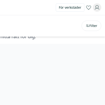
För verkstäder
Sortera på
avstånd
Filter
tta rätt för dig.