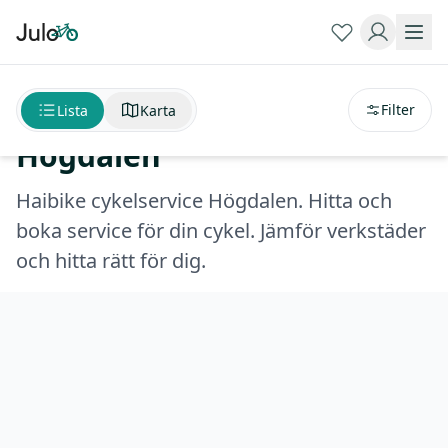
Sortera på
avstånd
Haibike cykelservice
Filter
Lista
Karta
Högdalen
Haibike cykelservice Högdalen. Hitta och
boka service för din cykel. Jämför verkstäder
och hitta rätt för dig.