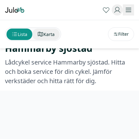
Sortera på
avstånd
Lådcykel service
Filter
Lista
Karta
Hammarby sjöstad
Lådcykel service Hammarby sjöstad. Hitta
och boka service för din cykel. Jämför
verkstäder och hitta rätt för dig.