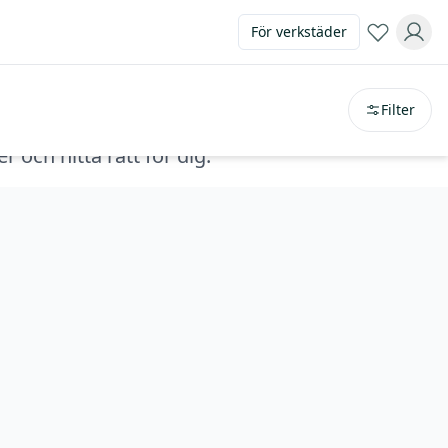
För verkstäder
Sortera på
avstånd
Filter
 och hitta rätt för dig.