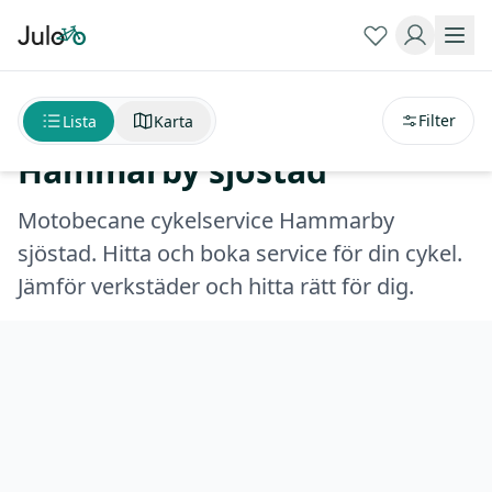
Sortera på
avstånd
Motobecane cykelservice
Filter
Lista
Karta
Hammarby sjöstad
Motobecane cykelservice Hammarby
sjöstad. Hitta och boka service för din cykel.
Jämför verkstäder och hitta rätt för dig.