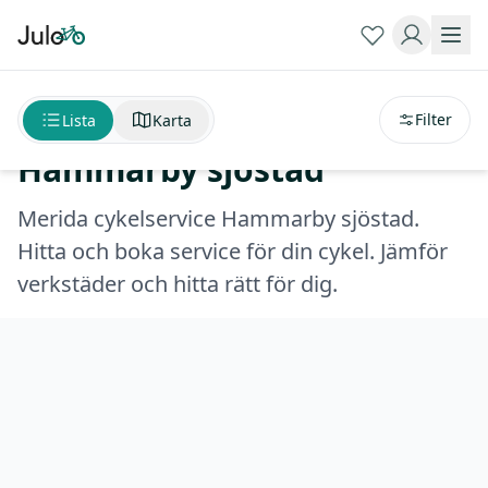
Sortera på
avstånd
Merida cykelservice
Filter
Lista
Karta
Hammarby sjöstad
Merida cykelservice Hammarby sjöstad.
Hitta och boka service för din cykel. Jämför
verkstäder och hitta rätt för dig.