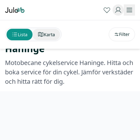
Sortera på
avstånd
Motobecane cykelservice
Filter
Lista
Karta
Haninge
Motobecane cykelservice Haninge. Hitta och
boka service för din cykel. Jämför verkstäder
och hitta rätt för dig.