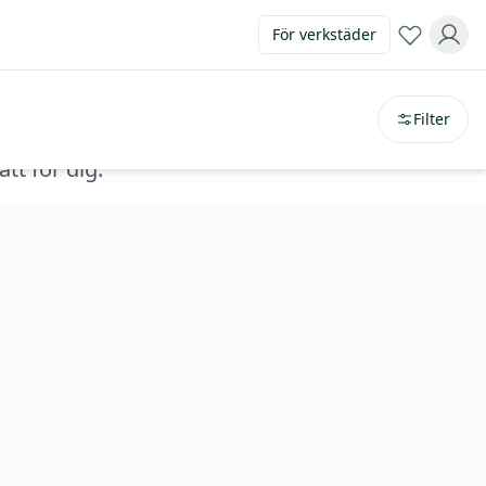
För verkstäder
Sortera på
avstånd
Filter
tt för dig.