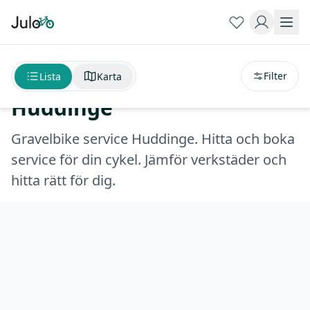
Sortera på
avstånd
Gravelbike service
Filter
Lista
Karta
Huddinge
Gravelbike service Huddinge. Hitta och boka
service för din cykel. Jämför verkstäder och
hitta rätt för dig.