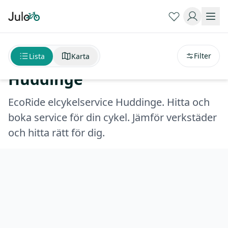
Sortera på
avstånd
EcoRide elcykelservice
Filter
Lista
Karta
Huddinge
EcoRide elcykelservice Huddinge. Hitta och
boka service för din cykel. Jämför verkstäder
och hitta rätt för dig.