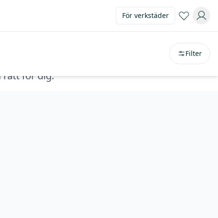
För verkstäder
Sortera på
avstånd
Filter
rätt för dig.