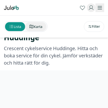
Sortera på
avstånd
Crescent cykelservice
Filter
Lista
Karta
Huddinge
Crescent cykelservice Huddinge. Hitta och
boka service för din cykel. Jämför verkstäder
och hitta rätt för dig.