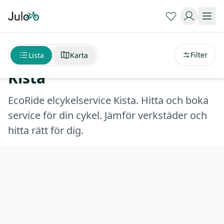
Sortera på
avstånd
EcoRide elcykelservice
Filter
Lista
Karta
Kista
EcoRide elcykelservice Kista. Hitta och boka
service för din cykel. Jämför verkstäder och
hitta rätt för dig.