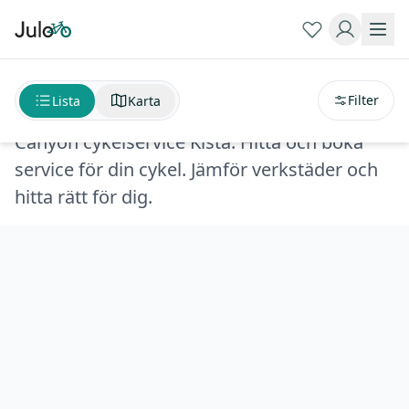
Sortera på
avstånd
Canyon cykelservice Kista
Filter
Lista
Karta
Canyon cykelservice Kista. Hitta och boka
service för din cykel. Jämför verkstäder och
hitta rätt för dig.