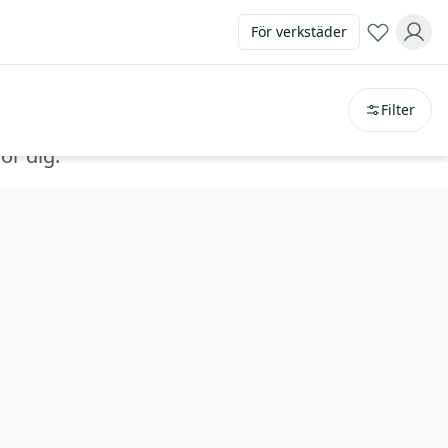
För verkstäder
Sortera på
avstånd
Filter
ör dig.