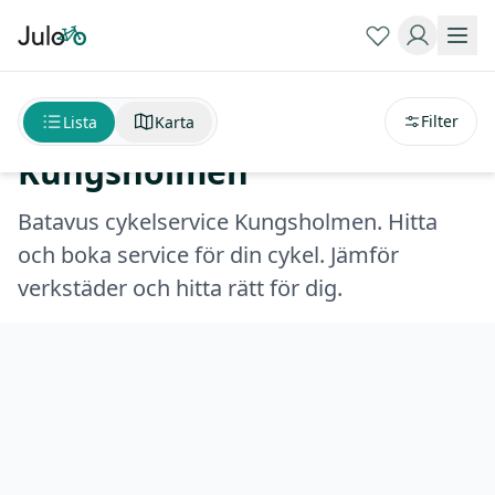
Sortera på
avstånd
Batavus cykelservice
Filter
Lista
Karta
Kungsholmen
Batavus cykelservice Kungsholmen. Hitta
och boka service för din cykel. Jämför
verkstäder och hitta rätt för dig.