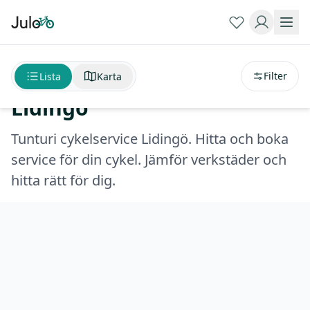
Sortera på
avstånd
Tunturi cykelservice
Filter
Lista
Karta
Lidingö
Tunturi cykelservice Lidingö. Hitta och boka
service för din cykel. Jämför verkstäder och
hitta rätt för dig.