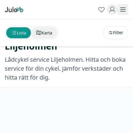
Sortera på
avstånd
Lådcykel service
Filter
Lista
Karta
Liljeholmen
Lådcykel service Liljeholmen. Hitta och boka
service för din cykel. Jämför verkstäder och
hitta rätt för dig.