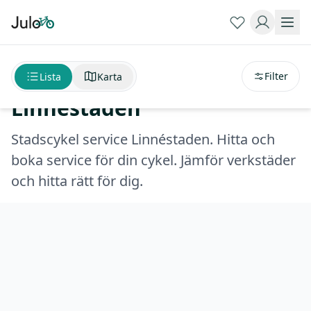
Sortera på
avstånd
Stadscykel service
Filter
Lista
Karta
Linnéstaden
Stadscykel service Linnéstaden. Hitta och
boka service för din cykel. Jämför verkstäder
och hitta rätt för dig.