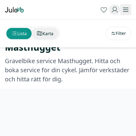
Sortera på
avstånd
Gravelbike service
Filter
Lista
Karta
Masthugget
Gravelbike service Masthugget. Hitta och
boka service för din cykel. Jämför verkstäder
och hitta rätt för dig.