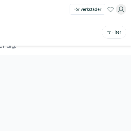
För verkstäder
Sortera på
avstånd
Filter
ör dig.