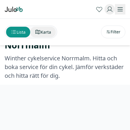
Sortera på
avstånd
Winther cykelservice
Filter
Lista
Karta
Norrmalm
Winther cykelservice Norrmalm. Hitta och
boka service för din cykel. Jämför verkstäder
och hitta rätt för dig.