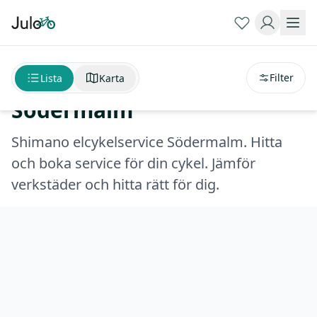
Sortera på
avstånd
Shimano elcykelservice
Filter
Lista
Karta
Södermalm
Shimano elcykelservice Södermalm. Hitta
och boka service för din cykel. Jämför
verkstäder och hitta rätt för dig.