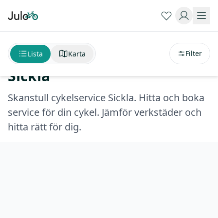
Sortera på
avstånd
Skanstull cykelservice
Filter
Lista
Karta
Sickla
Skanstull cykelservice Sickla. Hitta och boka
service för din cykel. Jämför verkstäder och
hitta rätt för dig.