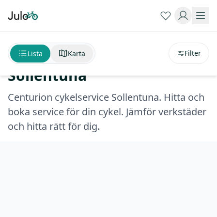
Sortera på
avstånd
Centurion cykelservice
Filter
Lista
Karta
Sollentuna
Centurion cykelservice Sollentuna. Hitta och
boka service för din cykel. Jämför verkstäder
och hitta rätt för dig.