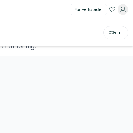
För verkstäder
Sortera på
avstånd
Filter
 rätt för dig.