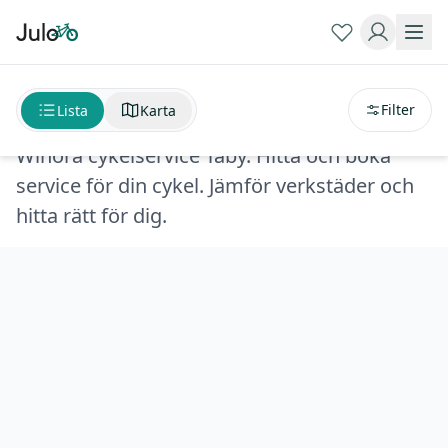
Sortera på
avstånd
Winora cykelservice Täby
Filter
Lista
Karta
Winora cykelservice Täby. Hitta och boka
service för din cykel. Jämför verkstäder och
hitta rätt för dig.