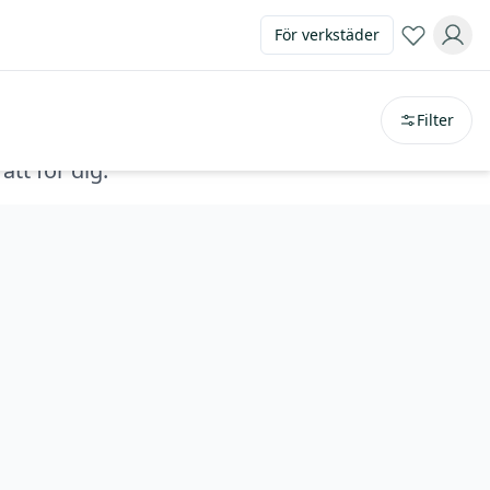
För verkstäder
Sortera på
avstånd
Filter
ätt för dig.