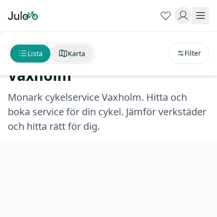
Sortera på
avstånd
Monark cykelservice
Filter
Lista
Karta
Vaxholm
Monark cykelservice Vaxholm. Hitta och
boka service för din cykel. Jämför verkstäder
och hitta rätt för dig.